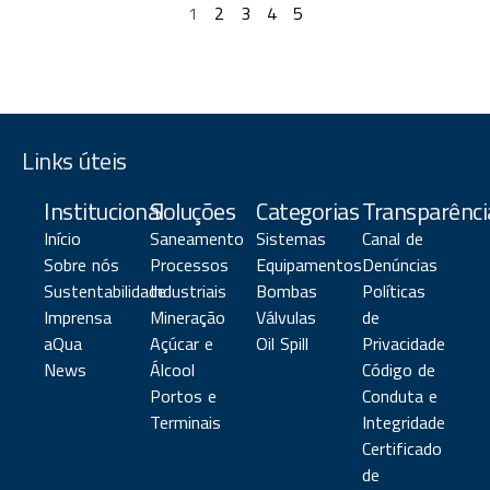
1
2
3
4
5
Links úteis
Institucional
Soluções
Categorias
Transparênci
Início
Saneamento
Sistemas
Canal de
Sobre nós
Processos
Equipamentos
Denúncias
Sustentabilidade
Industriais
Bombas
Políticas
Imprensa
Mineração
Válvulas
de
aQua
Açúcar e
Oil Spill
Privacidade
News
Álcool
Código de
Portos e
Conduta e
Terminais
Integridade
Certificado
de