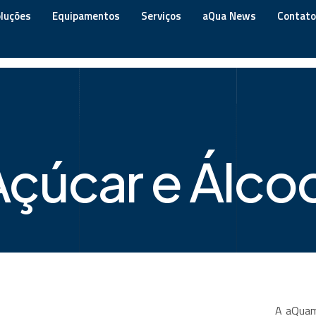
l
luções
Equipamentos
Serviços
aQua News
Contato
Açúcar e Álcoo
A aQuam