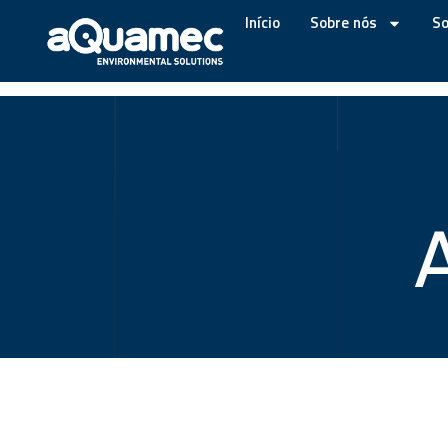
Açúcar E Álcoo
Início
Sobre nós
So