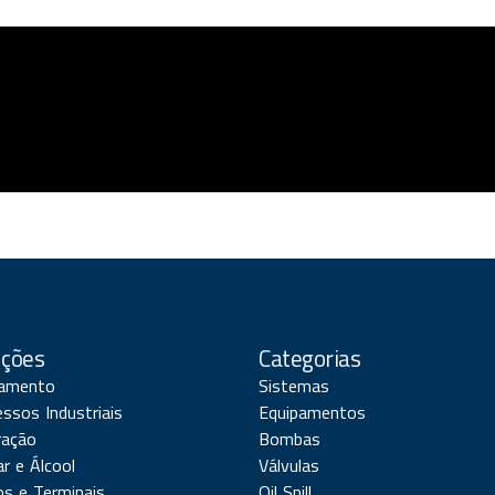
uções
Categorias
amento
Sistemas
ssos Industriais
Equipamentos
ração
Bombas
r e Álcool
Válvulas
os e Terminais
Oil Spill