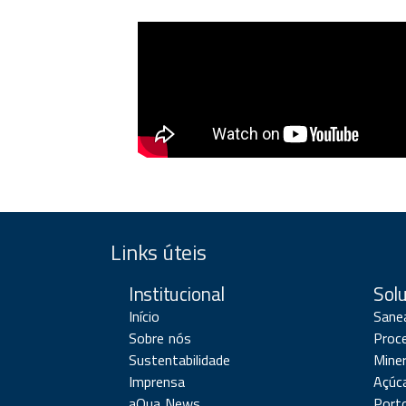
Links úteis
Institucional
Sol
Início
Sane
Sobre nós
Proce
Sustentabilidade
Mine
Imprensa
Açúca
aQua News
Port