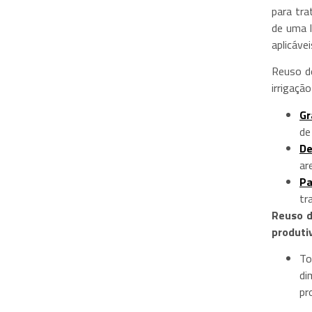
para tra
de uma 
aplicáve
Reuso de
irrigaçã
Gr
de
De
ar
Pa
tr
Reuso d
produti
To
di
pr