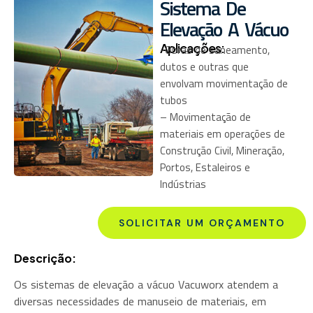
Sistema De
Elevação A Vácuo
Aplicações:
-Obras de saneamento,
dutos e outras que
envolvam movimentação de
tubos
– Movimentação de
materiais em operações de
Construção Civil, Mineração,
Portos, Estaleiros e
Indústrias
SOLICITAR UM ORÇAMENTO
Descrição:
Os sistemas de elevação a vácuo Vacuworx atendem a
diversas necessidades de manuseio de materiais, em